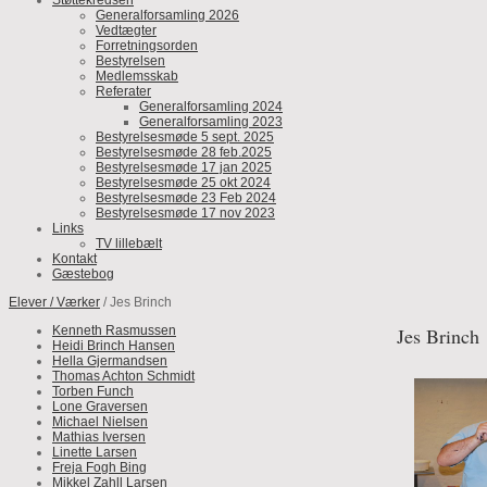
Støttekredsen
Generalforsamling 2026
Vedtægter
Forretningsorden
Bestyrelsen
Medlemsskab
Referater
Generalforsamling 2024
Generalforsamling 2023
Bestyrelsesmøde 5 sept. 2025
Bestyrelsesmøde 28 feb.2025
Bestyrelsesmøde 17 jan 2025
Bestyrelsesmøde 25 okt 2024
Bestyrelsesmøde 23 Feb 2024
Bestyrelsesmøde 17 nov 2023
Links
TV lillebælt
Kontakt
Gæstebog
Elever / Værker
/ Jes Brinch
Kenneth Rasmussen
Jes Brinch
Heidi Brinch Hansen
Hella Gjermandsen
Thomas Achton Schmidt
Torben Funch
Lone Graversen
Michael Nielsen
Mathias Iversen
Linette Larsen
Freja Fogh Bing
Mikkel Zahll Larsen