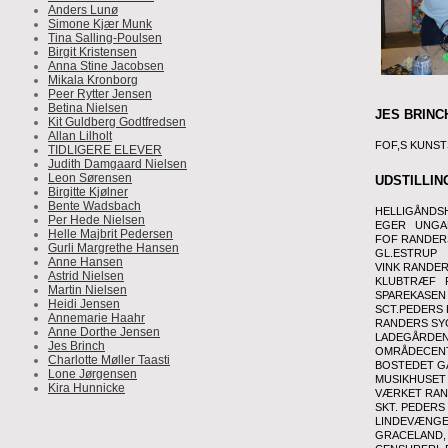
Anders Lunø
Simone Kjær Munk
Tina Salling-Poulsen
Birgit Kristensen
Anna Stine Jacobsen
Mikala Kronborg
Peer Rytter Jensen
Betina Nielsen
JES BRINC
Kit Guldberg Godtfredsen
Allan Lilholt
FOF,S KUNS
TIDLIGERE ELEVER
Judith Damgaard Nielsen
Leon Sørensen
UDSTILLIN
Birgitte Kjølner
Bente Wadsbach
HELLIGÅND
Per Hede Nielsen
EGER UNGA
Helle Majbrit Pedersen
FOF RANDER
Gurli Margrethe Hansen
GL.ESTRUP
Anne Hansen
VINK RANDE
Astrid Nielsen
KLUBTRÆF 
Martin Nielsen
SPAREKASEN
Heidi Jensen
SCT.PEDERS 
Annemarie Haahr
RANDERS SY
Anne Dorthe Jensen
LADEGÅRDE
Jes Brinch
OMRÅDECEN
Charlotte Møller Taasti
BOSTEDET GA
Lone Jørgensen
MUSIKHUSET
Kira Hunnicke
VÆRKET RA
SKT. PEDERS
LINDEVÆNGE
GRACELAND,