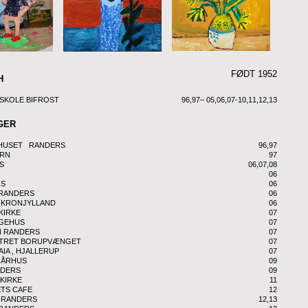
FØDT 1952
H
TSKOLE BIFROST
96,97– 05,06,07-10,11,12,13
GER
SHUSET RANDERS
96,97
RN
97
S
06,07,08
06
RS
06
RANDERS
06
 KRONJYLLAND
06
KIRKE
07
GEHUS
07
N RANDERS
07
TRET BORUPVÆNGET
07
IA , HJALLERUP
07
 ÅRHUS
09
NDERS
09
 KIRKE
11
TS CAFE
12
 RANDERS
12,13