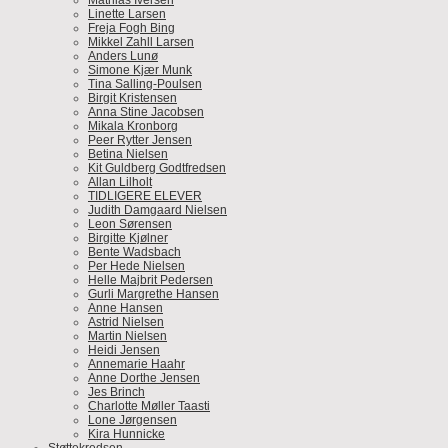
Mathias Iversen
Linette Larsen
Freja Fogh Bing
Mikkel Zahll Larsen
Anders Lunø
Simone Kjær Munk
Tina Salling-Poulsen
Birgit Kristensen
Anna Stine Jacobsen
Mikala Kronborg
Peer Rytter Jensen
Betina Nielsen
Kit Guldberg Godtfredsen
Allan Lilholt
TIDLIGERE ELEVER
Judith Damgaard Nielsen
Leon Sørensen
Birgitte Kjølner
Bente Wadsbach
Per Hede Nielsen
Helle Majbrit Pedersen
Gurli Margrethe Hansen
Anne Hansen
Astrid Nielsen
Martin Nielsen
Heidi Jensen
Annemarie Haahr
Anne Dorthe Jensen
Jes Brinch
Charlotte Møller Taasti
Lone Jørgensen
Kira Hunnicke