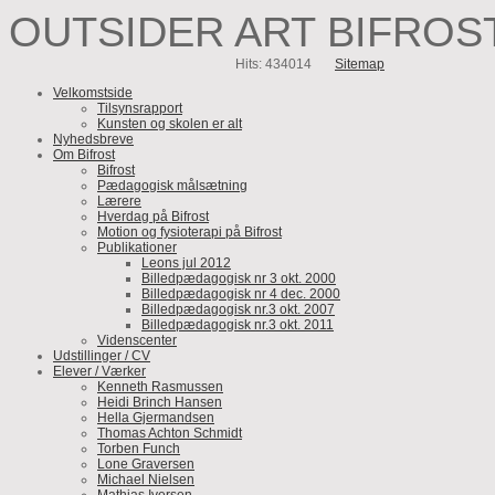
OUTSIDER ART BIFROS
Hits: 434014
Sitemap
Velkomstside
Tilsynsrapport
Kunsten og skolen er alt
Nyhedsbreve
Om Bifrost
Bifrost
Pædagogisk målsætning
Lærere
Hverdag på Bifrost
Motion og fysioterapi på Bifrost
Publikationer
Leons jul 2012
Billedpædagogisk nr 3 okt. 2000
Billedpædagogisk nr 4 dec. 2000
Billedpædagogisk nr.3 okt. 2007
Billedpædagogisk nr.3 okt. 2011
Videnscenter
Udstillinger / CV
Elever / Værker
Kenneth Rasmussen
Heidi Brinch Hansen
Hella Gjermandsen
Thomas Achton Schmidt
Torben Funch
Lone Graversen
Michael Nielsen