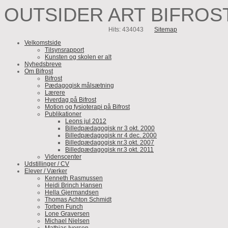
OUTSIDER ART BIFROS
Hits: 434043
Sitemap
Velkomstside
Tilsynsrapport
Kunsten og skolen er alt
Nyhedsbreve
Om Bifrost
Bifrost
Pædagogisk målsætning
Lærere
Hverdag på Bifrost
Motion og fysioterapi på Bifrost
Publikationer
Leons jul 2012
Billedpædagogisk nr 3 okt. 2000
Billedpædagogisk nr 4 dec. 2000
Billedpædagogisk nr.3 okt. 2007
Billedpædagogisk nr.3 okt. 2011
Videnscenter
Udstillinger / CV
Elever / Værker
Kenneth Rasmussen
Heidi Brinch Hansen
Hella Gjermandsen
Thomas Achton Schmidt
Torben Funch
Lone Graversen
Michael Nielsen