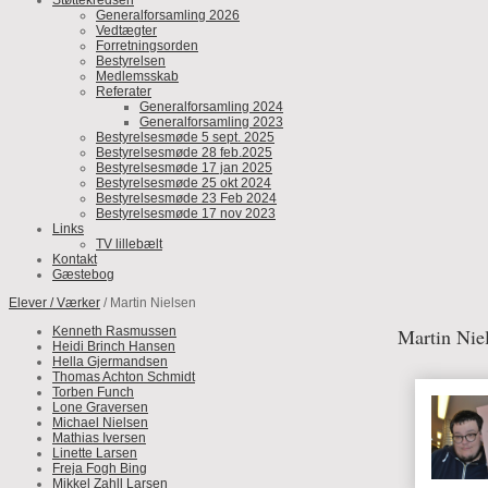
Støttekredsen
Generalforsamling 2026
Vedtægter
Forretningsorden
Bestyrelsen
Medlemsskab
Referater
Generalforsamling 2024
Generalforsamling 2023
Bestyrelsesmøde 5 sept. 2025
Bestyrelsesmøde 28 feb.2025
Bestyrelsesmøde 17 jan 2025
Bestyrelsesmøde 25 okt 2024
Bestyrelsesmøde 23 Feb 2024
Bestyrelsesmøde 17 nov 2023
Links
TV lillebælt
Kontakt
Gæstebog
Elever / Værker
/ Martin Nielsen
Kenneth Rasmussen
Martin Nie
Heidi Brinch Hansen
Hella Gjermandsen
Thomas Achton Schmidt
Torben Funch
Lone Graversen
Michael Nielsen
Mathias Iversen
Linette Larsen
Freja Fogh Bing
Mikkel Zahll Larsen