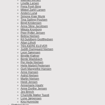
Mathias Iversen
Linette Larsen
Freja Fogh Bing
Mikkel Zahll Larsen
Anders Lunø
Simone Kjær Munk
Tina Salling-Poulsen
Birgit Kristensen
Anna Stine Jacobsen
Mikala Kronborg
Peer Rytter Jensen
Betina Nielsen
Kit Guldberg Godtfredsen
Allan Lilholt
TIDLIGERE ELEVER
Judith Damgaard Nielsen
Leon Sørensen
Birgitte Kjølner
Bente Wadsbach
Per Hede Nielsen
Helle Majbrit Pedersen
Gurli Margrethe Hansen
Anne Hansen
Astrid Nielsen
Martin Nielsen
Heidi Jensen
Annemarie Haahr
Anne Dorthe Jensen
Jes Brinch
Charlotte Møller Taasti
Lone Jørgensen
Kira Hunnicke