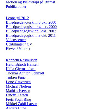
Motion og fysioterapi på Bifrost
Publikationer
Leons jul 2012
Billedpædagogisk nr 3 okt. 2000
Billedpædagogisk nr 4 dec. 2000
Billedpædagogisk nr.3 okt. 2007
Billedpædagogisk nr.3 okt. 2011
Videnscenter
Udstillinger / CV
Elever / Værker
Kenneth Rasmussen
Heidi Brinch Hansen
Hella Gjermandsen
Thomas Achton Schmidt
Torben Funch
Lone Graversen
Michael Nielsen
Mathias Iversen
Linette Larsen
Freja Fogh Bing
Mikkel Zahll Larsen
Anders Lunø