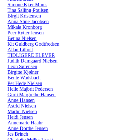
Simone Kjær Munk
Tina Salling-Poulsen
Birgit Kristensen
Anna Stine Jacobsen
Mikala Kronborg
Peer Rytter Jensen
Betina Nielsen
Kit Guldberg Godtfredsen
Allan Lilholt
TIDLIGERE ELEVER
Judith Damgaard Nielsen
Leon Sørensen
Birgitte Kjølner
Bente Wadsbach
Per Hede Nielsen
Helle Majbrit Pedersen
Gurli Margrethe Hansen
Anne Hansen
Astrid Nielsen
Martin Nielsen
Heidi Jensen
Annemarie Haahr
Anne Dorthe Jensen
Jes Brinch
Charlotte Møller Taasti