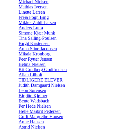
Michael Nielsen
Mathias Iversen
Linette Larsen
Freja Fogh Bing
Mikkel Zahll Larsen
Anders Lunø
Simone Kjær Munk
Tina Salling-Poulsen
Birgit Kristensen
Anna Stine Jacobsen
Mikala Kronborg
Peer Rytter Jensen
Betina Nielsen
Kit Guldberg Godtfredsen
Allan Lilholt
TIDLIGERE ELEVER
Judith Damgaard Nielsen
Leon Sørensen
Birgitte Kjølner
Bente Wadsbach
Per Hede Nielsen
Helle Majbrit Pedersen
Gurli Margrethe Hansen
Anne Hansen
Astrid Nielsen