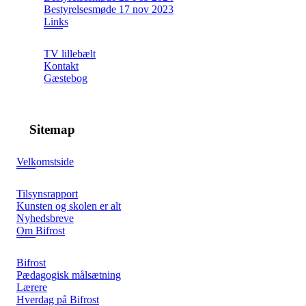
Bestyrelsesmøde 17 nov 2023
Links
TV lillebælt
Kontakt
Gæstebog
Sitemap
Velkomstside
Tilsynsrapport
Kunsten og skolen er alt
Nyhedsbreve
Om Bifrost
Bifrost
Pædagogisk målsætning
Lærere
Hverdag på Bifrost